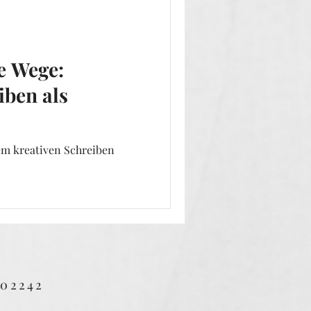
e Wege:
iben als
em kreativen Schreiben
702242