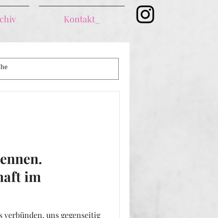
chiv
Kontakt_
Schreiben
Projekte
nennen.
aft im
s verbünden, uns gegenseitig