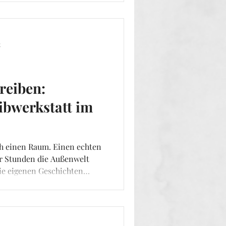
 wie anders Worte klingen,
 geboren sind, die sich
ht nur zögerlich zeigen will.
t
reiben:
ibwerkstatt im
h einen Raum. Einen echten
ar Stunden die Außenwelt
ie eigenen Geschichten