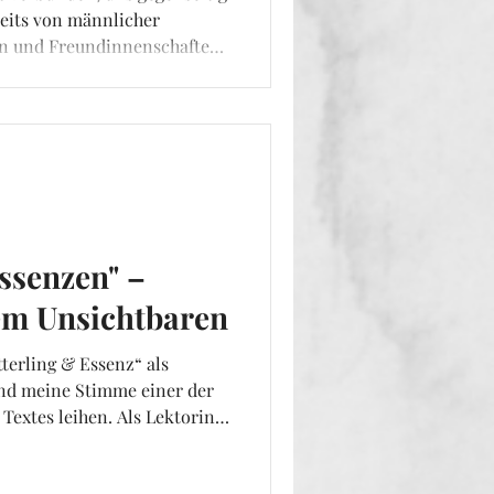
seits von männlicher
uen und Freundinnenschaften
 rücken. Lasst uns einander
reinander kochen,
nd Neues erschaffen.
Essenzen" –
em Unsichtbaren
tterling & Essenz“ als
und meine Stimme einer der
Textes leihen. Als Lektorin
r bewusst, wie sehr Sprache
im Einsprechen dieses Textes