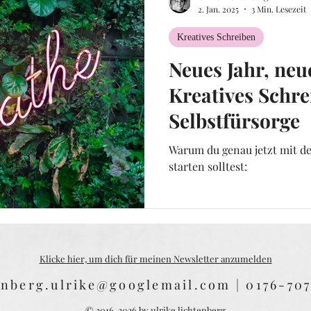
2. Jan. 2025
3 Min. Lesezeit
Kreatives Schreiben
Neues Jahr, neu
Kreatives Schre
Selbstfürsorge
Warum du genau jetzt mit d
starten solltest:
Klicke hier, um dich für meinen Newsletter anzumelden
enberg.ulrike@googlemail.com
| 0176-70
© 2016-2026 by ulrike lichtenberg