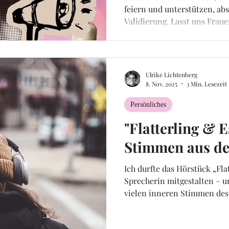
feiern und unterstützen, ab
Validierung. Lasst uns Fra
ins Zentrum unseres Lebens
ernst nehmen. Lasst uns fü
miteinander planen, leben u
Ulrike Lichtenberg
8. Nov. 2025
3 Min. Lesezeit
Persönliches
"Flatterling & 
Stimmen aus d
Ich durfte das Hörstück „Fla
Sprecherin mitgestalten – 
vielen inneren Stimmen des 
und Schreibtrainerin ist mi
Wirklichkeit formt. Doch be