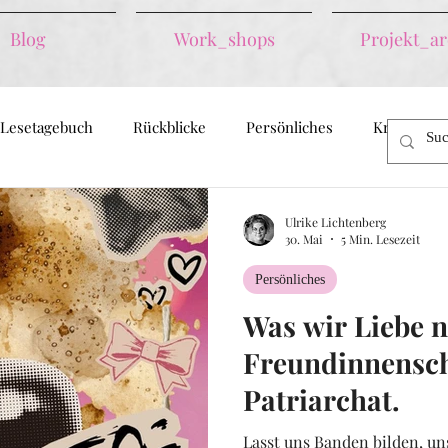
Blog
Work_shops
Projekt_ar
Lesetagebuch
Rückblicke
Persönliches
Kreatives 
Ulrike Lichtenberg
30. Mai
5 Min. Lesezeit
Persönliches
Was wir Liebe 
Freundinnensch
Patriarchat.
Lasst uns Banden bilden, un