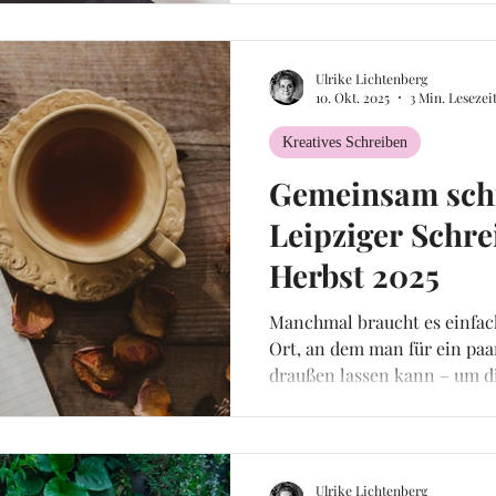
wurde mir noch einmal klar,
wenn sie aus einer Erfahrung
vielleicht gar nicht, vielleic
Ulrike Lichtenberg
10. Okt. 2025
3 Min. Lesezei
Kreatives Schreiben
Gemeinsam sch
Leipziger Schre
Herbst 2025
Manchmal braucht es einfac
Ort, an dem man für ein pa
draußen lassen kann – um d
reinzulassen.
Ulrike Lichtenberg