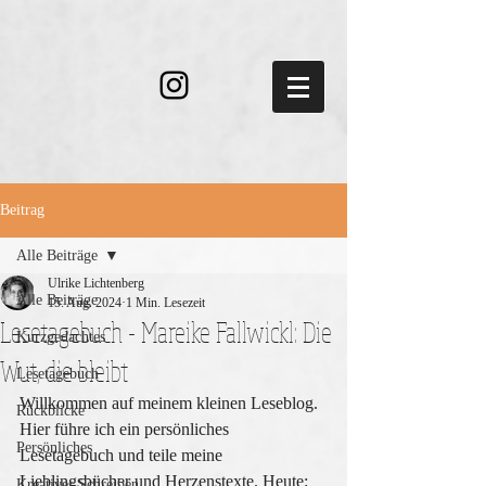
Beitrag
Alle Beiträge
Ulrike Lichtenberg
Alle Beiträge
15. Aug. 2024
1 Min. Lesezeit
Lesetagebuch - Mareike Fallwickl: Die
Kurzgedachtes
Wut, die bleibt
Lesetagebuch
Willkommen auf meinem kleinen Leseblog. 
Rückblicke
Hier führe ich ein persönliches 
Persönliches
Lesetagebuch und teile meine 
Lieblingsbücher und Herzenstexte. Heute:
Kreatives Schreiben