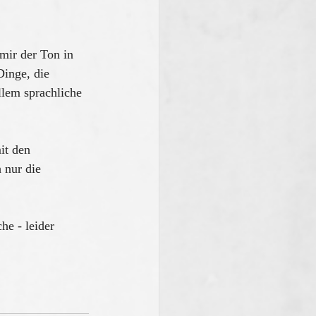
 mir der Ton in 
Dinge, die 
llem sprachliche 
it den 
 nur die 
he - leider 