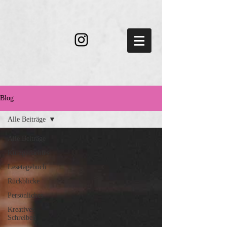
Blog
Alle Beiträge
Alle Beiträge
Kurzgedachtes
Lesetagebuch
Rückblicke
Persönliches
Kreatives
Schreiben