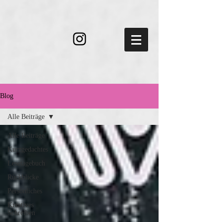
Blog
Alle Beiträge
Alle Beiträge
Kurzgedachtes
Lesetagebuch
Rückblicke
Persönliches
Kreatives
Schreiben