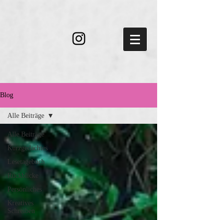
Blog
Alle Beiträge
Alle Beiträge
Kurzgedachtes
Lesetagebuch
Rückblicke
Persönliches
Kreatives
Schreiben