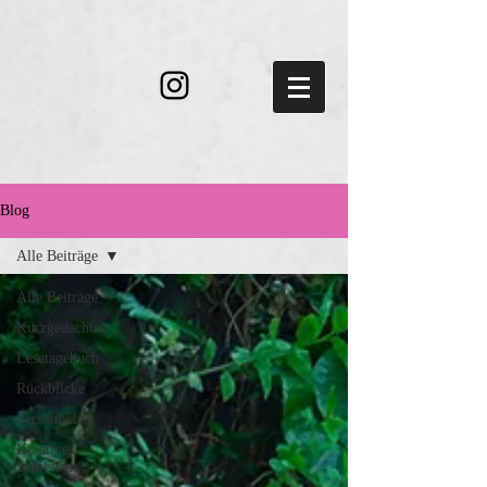
Blog
Alle Beiträge
Alle Beiträge
Kurzgedachtes
Lesetagebuch
Rückblicke
Persönliches
Kreatives
Schreiben