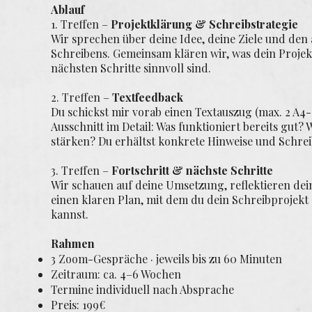
Ablauf
1. Treffen –
Projektklärung & Schreibstrategie
Wir sprechen über deine Idee, deine Ziele und den 
Schreibens. Gemeinsam klären wir, was dein Proje
nächsten Schritte sinnvoll sind.
2. Treffen –
Textfeedback
Du schickst mir vorab einen Textauszug (max. 2 A4-
Ausschnitt im Detail: Was funktioniert bereits gut? 
stärken? Du erhältst konkrete Hinweise und Schrei
3. Treffen –
Fortschritt & nächste Schritte
Wir schauen auf deine Umsetzung, reflektieren dei
einen klaren Plan, mit dem du dein Schreibprojekt
kannst.
Rahmen
3 Zoom-Gespräche · jeweils bis zu 60 Minuten
Zeitraum: ca. 4–6 Wochen
Termine individuell nach Absprache
Preis: 199€